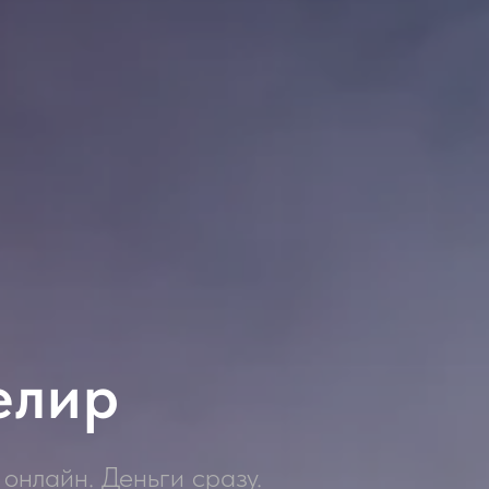
елир
онлайн. Деньги сразу.